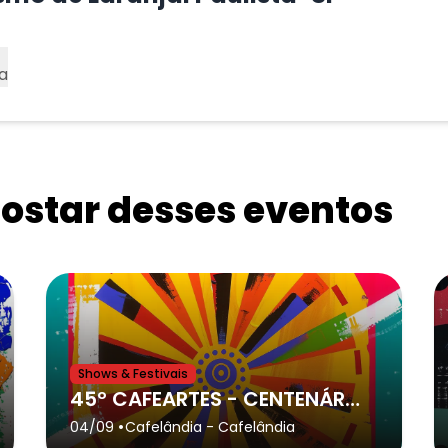
a
star desses eventos
Shows & Festivais
45º CAFEARTES - CENTENÁRIO DE CAFELÂNDIA - Cafelândia
•
04/09
Cafelândia
- Cafelândia