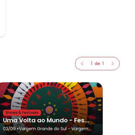
1
de
1
Shows & Festivais
Uma Volta ao Mundo - Festa das Nações - Vargem Grande do Sul
•
03/09
Vargem Grande do Sul
- Vargem
Grande do Sul