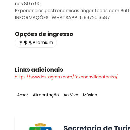
nos 80 e 90.
Experiências gastronômicas finger foods com Buf
INFORMAÇÕES : WHATSAPP 15 99720 3587
Opções de ingresso
Premium
Links adicionais
https://www.instagram.com/fazendavillacafeeira/
Tag
:
Tag
:
Tag
:
Tag
:
Amor
Alimentação
Ao Vivo
Música
Secretaria de Turi