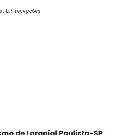
fet Luh recepções
smo de Laranjal Paulista-SP