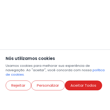
Nós utilizamos cookies
Usamos cookies para melhorar sua experiência de
navegação. Ao "aceitar", você concorda com nossa
política
de cookies.
Abri
Rejeitar
Personalizar
Aceitar Todos