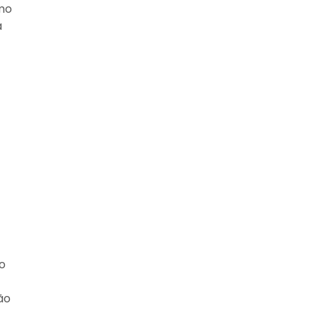
omo
a
o
ão