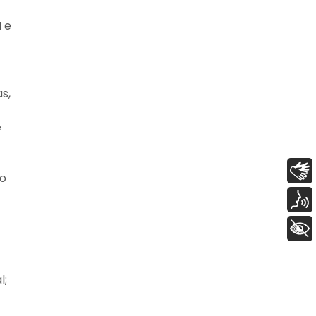
 e
s,
e
Libras
ão
Voz
+ Acessibilidade
l;