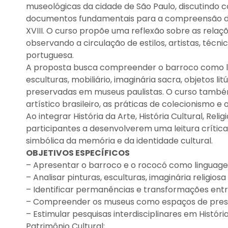
museológicas da cidade de São Paulo, discutindo c
documentos fundamentais para a compreensão da cu
XVIII. O curso propõe uma reflexão sobre as relaçõe
observando a circulação de estilos, artistas, téc
portuguesa.
A proposta busca compreender o barroco como lingu
esculturas, mobiliário, imaginária sacra, objetos li
preservadas em museus paulistas. O curso também
artístico brasileiro, as práticas de colecionismo 
Ao integrar História da Arte, História Cultural, Rel
participantes a desenvolverem uma leitura críti
simbólica da memória e da identidade cultural.
OBJETIVOS ESPECÍFICOS
– Apresentar o barroco e o rococó como linguagens
– Analisar pinturas, esculturas, imaginária religios
– Identificar permanências e transformações entre
– Compreender os museus como espaços de preser
– Estimular pesquisas interdisciplinares em História 
Patrimônio Cultural;