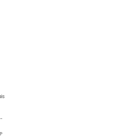
is
C-
P