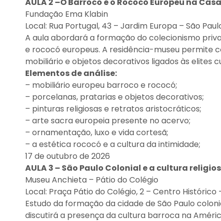
AULA 2 –O Barroco e o Rococó Europeu na Casa
Fundação Ema Klabin
Local: Rua Portugal, 43 – Jardim Europa – São Pau
A aula abordará a formação do colecionismo priva
e rococó europeus. A residência-museu permite co
mobiliário e objetos decorativos ligados às elites cu
Elementos de análise:
– mobiliário europeu barroco e rococó;
– porcelanas, pratarias e objetos decorativos;
– pinturas religiosas e retratos aristocráticos;
– arte sacra europeia presente no acervo;
– ornamentação, luxo e vida cortesã;
– a estética rococó e a cultura da intimidade;
17 de outubro de 2026
AULA 3 – São Paulo Colonial e a cultura religi
Museu Anchieta – Pátio do Colégio
Local: Praça Pátio do Colégio, 2 – Centro Histórico
Estudo da formação da cidade de São Paulo colonial
discutirá a presença da cultura barroca na Améric