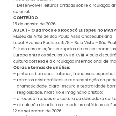
– Desenvolver leituras críticas sobre circulação art
colonial.
CONTEÚDO
15 de agosto de 2026
AULA 1 – O Barroco e o Rococó Europeu no MASP
Museu de Arte de São Paulo Assis Chateaubriand
Local: Avenida Paulista, 1578 – Bela Vista – São Pau
Estudo das coleções europeias do museu como i
Europa entre os séculos XVII e XVIII. A aula discut
cultura cortesã e a circulação internacional de mo
Obras e temas de análise:
– pinturas barrocas italianas, francesas, espanhol
– retratos aristocráticos e representação do pode
– dramaticidade, claro-escuro e teatralidade barr
– religiosidade, martírio e imaginário cristão;
– o rococó francês e a cultura da delicadeza corte
– circulação de artistas e modelos estéticos na 
12 de setembro de 2026