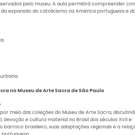
reservados pelo museu. A aula permitirá compreender c
o da expansão do catolicismo na América portuguesa e d
a;
 urbana.
sacra no Museu de Arte Sacra de São Paulo
P
 por meio das coleções do Museu de Arte Sacra, discutind
, devoção e cultura material no Brasil dos séculos XVII e
 do barroco brasileiro, suas adaptações regionais e a relaç
a portuguesa.