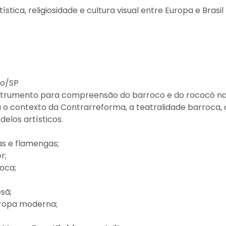
ística, religiosidade e cultura visual entre Europa e Brasil
lo/SP
nstrumento para compreensão do barroco e do rococó n
irá o contexto da Contrarreforma, a teatralidade barroca, 
delos artísticos.
as e flamengas;
r;
oca;
sã;
Europa moderna;