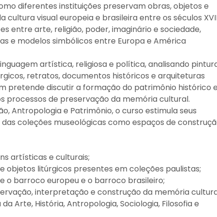
omo diferentes instituições preservam obras, objetos e
ltura visual europeia e brasileira entre os séculos XVII
s entre arte, religião, poder, imaginário e sociedade,
nicas e modelos simbólicos entre Europa e América
agem artística, religiosa e política, analisando pintura
túrgicos, retratos, documentos históricos e arquiteturas
 pretende discutir a formação do patrimônio histórico 
e os processos de preservação da memória cultural.
igião, Antropologia e Patrimônio, o curso estimula seus
ca das coleções museológicas como espaços de construç
 artísticas e culturais;
a e objetos litúrgicos presentes em coleções paulistas;
 o barroco europeu e o barroco brasileiro;
vação, interpretação e construção da memória cultura
da Arte, História, Antropologia, Sociologia, Filosofia e