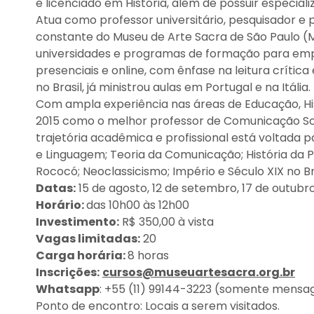
e licenciado em História, além de possuir especial
Atua como professor universitário, pesquisador e 
constante do Museu de Arte Sacra de São Paulo (MA
universidades e programas de formação para empr
presenciais e online, com ênfase na leitura crític
no Brasil, já ministrou aulas em Portugal e na Itália.
Com ampla experiência nas áreas de Educação, Hist
2015 como o melhor professor de Comunicação Soci
trajetória acadêmica e profissional está voltada pa
e Linguagem; Teoria da Comunicação; História da P
Rococó; Neoclassicismo; Império e Século XIX no Bra
Datas:
15 de agosto, 12 de setembro, 17 de outu
Horário:
das 10h00 às 12h00
Investimento:
R$ 350,00 à vista
Vagas limitadas:
20
Carga horária:
8 horas
Inscrições:
cursos@museuartesacra.org.br
Whatsapp
: +55 (11) 99144-3223 (somente mensa
Ponto de encontro: Locais a serem visitados.