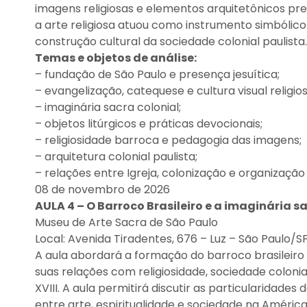
imagens religiosas e elementos arquitetônicos p
a arte religiosa atuou como instrumento simbólic
construção cultural da sociedade colonial paulista.
Temas e objetos de análise:
– fundação de São Paulo e presença jesuítica;
– evangelização, catequese e cultura visual religios
– imaginária sacra colonial;
– objetos litúrgicos e práticas devocionais;
– religiosidade barroca e pedagogia das imagens;
– arquitetura colonial paulista;
– relações entre Igreja, colonização e organização
08 de novembro de 2026
AULA 4 – O Barroco Brasileiro e a imaginária 
Museu de Arte Sacra de São Paulo
Local: Avenida Tiradentes, 676 – Luz – São Paulo/S
A aula abordará a formação do barroco brasileiro
suas relações com religiosidade, sociedade colonial
XVIII. A aula permitirá discutir as particularidades
entre arte, espiritualidade e sociedade na Améric