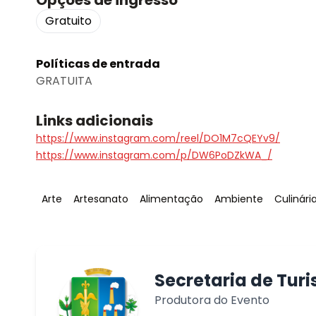
Opções de ingresso
Gratuito
Políticas de entrada
GRATUITA
Links adicionais
https://www.instagram.com/reel/DO1M7cQEYv9/
https://www.instagram.com/p/DW6PoDZkWA_/
Tag
:
Tag
:
Tag
:
Tag
:
Tag
:
Arte
Artesanato
Alimentação
Ambiente
Culinári
Secretaria de Turi
Produtora do Evento