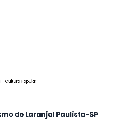
Tag
:
a
Cultura Popular
smo de Laranjal Paulista-SP