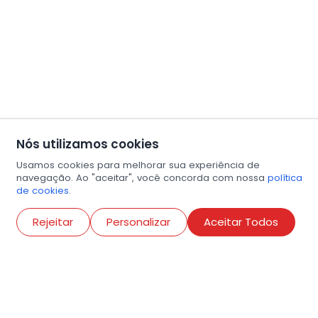
Nós utilizamos cookies
Usamos cookies para melhorar sua experiência de
navegação. Ao "aceitar", você concorda com nossa
política
de cookies.
Abri
Rejeitar
Personalizar
Aceitar Todos