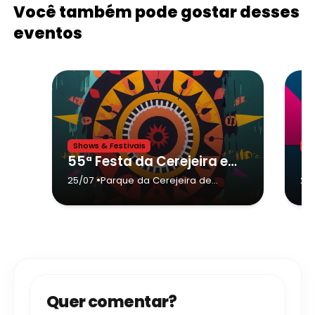
Você também pode gostar desses
eventos
Shows & Festivais
Sh
55ª Festa da Cerejeira em Flor - CAMPOS DO JORDÃO
•
25/07
Parque da Cerejeira de
25
Campos do Jordão
- Campos
do Jordão
Quer comentar?