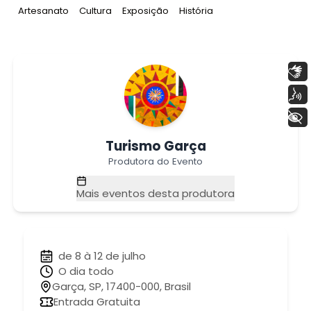
Tag
:
Tag
:
Tag
:
Tag
:
Artesanato
Cultura
Exposição
História
Libras
Voz
+ Acessibilidade
Turismo Garça
Produtora do Evento
Mais eventos desta produtora
de 8 à 12 de julho
O dia todo
Garça, SP, 17400-000, Brasil
Entrada Gratuita