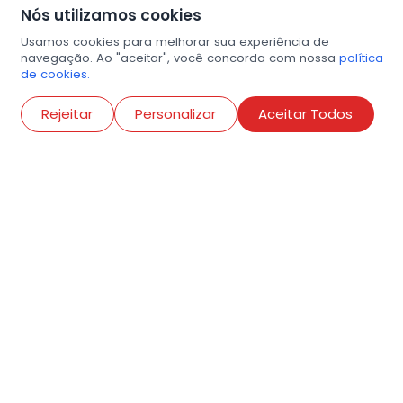
Nós utilizamos cookies
Usamos cookies para melhorar sua experiência de
navegação. Ao "aceitar", você concorda com nossa
política
de cookies.
Abri
Rejeitar
Personalizar
Aceitar Todos
R. Conselheiro Ramalho, 538
Bela Vista, São Paulo
contato@amigosdaarte.org.br
+55 (11) 3882-8080