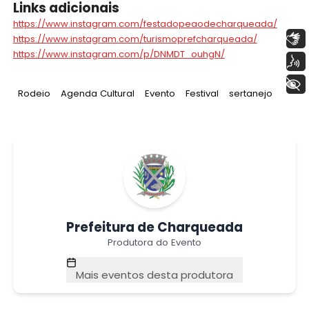
Links adicionais
https://www.instagram.com/festadopeaodecharqueada/
Libras
https://www.instagram.com/turismoprefcharqueada/
https://www.instagram.com/p/DNMDT_ouhgN/
Voz
+ Acessibilidade
Tag
:
Tag
:
Tag
:
Tag
:
Tag
:
Rodeio
Agenda Cultural
Evento
Festival
sertanejo
Prefeitura de Charqueada
Produtora do Evento
Mais eventos desta produtora