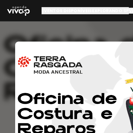
Pular para o conteúdo principal
EVENTOS DISPONÍVEIS
EXPLORANDO SP
V