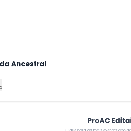
da Ancestral
a
ProAC Edita
Clique para ver mais eventos apoia