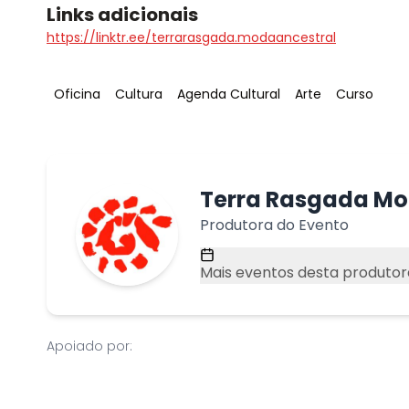
Links adicionais
https://linktr.ee/terrarasgada.modaancestral
Tag
:
Tag
:
Tag
:
Tag
:
Tag
:
Oficina
Cultura
Agenda Cultural
Arte
Curso
Terra Rasgada Mo
Produtora do Evento
Mais eventos desta produtor
Apoiado por: