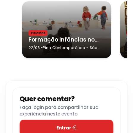
Oficinas
Of
Formação Infâncias nos museus: potenciais educativos
•
22/08
Pina Contemporânea
- São
19/
Paulo
Quer comentar?
Faça login para compartilhar sua
experiência neste evento.
Entrar