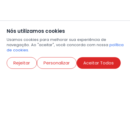
Nós utilizamos cookies
Usamos cookies para melhorar sua experiência de
navegação. Ao "aceitar", você concorda com nossa
política
de cookies.
Abri
Rejeitar
Personalizar
Aceitar Todos
R. Conselheiro Ramalho, 538