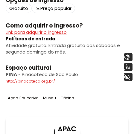
Opções de ingresso
Gratuito
Preço popular
Como adquirir o ingresso?
Link para adquirir o ingresso
Políticas de entrada
Atividade gratuita. Entrada gratuita aos sábados e
segundo domingo do mês.
Libras
Voz
Espaço cultural
PINA
-
Pinacoteca de São Paulo
+ Acessibilidade
http://pinacoteca.org.br/
Tag
:
Tag
:
Tag
:
Ação Educativa
Museu
Oficina