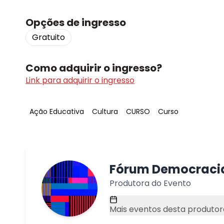
Opções de ingresso
Gratuito
Como adquirir o ingresso?
Link para adquirir o ingresso
Tag
:
Tag
:
Tag
:
Tag
:
Ação Educativa
Cultura
CURSO
Curso
Fórum Democraci
Produtora do Evento
Mais eventos desta produtor