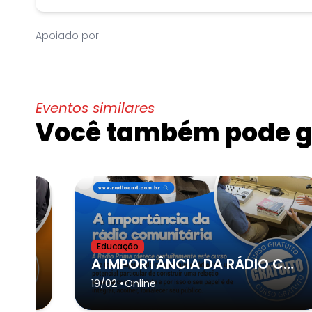
Apoiado por:
Eventos similares
Você também pode go
Educação
PRODUÇÃO EDITORIAL RADIOFÔNICA
A IMPORTÂNCIA DA RÁDIO COMUNITÁRIA
•
19/02
Online