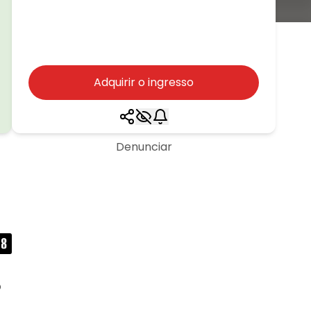
Adquirir o ingresso
Denunciar
o