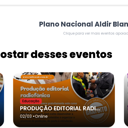
Plano Nacional Aldir Bla
Clique para ver mais eventos apoia
star desses eventos
Educação
PRODUÇÃO EDITORIAL RADIOFÔNICA
•
02/03
Online