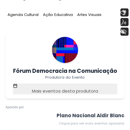
Libras
Tag
:
Tag
:
Tag
:
Agenda Cultural
Ação Educativa
Artes Visuais
Voz
+ Acessibilidade
Fórum Democracia na Comunicação
Produtora do Evento
Mais eventos desta produtora
Apoiado por:
Plano Nacional Aldir Blanc
Clique para ver mais eventos apoiados