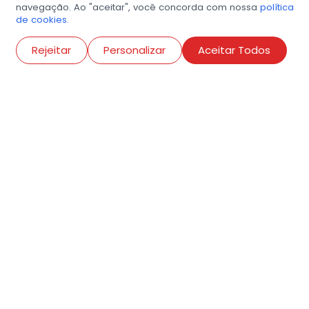
navegação. Ao "aceitar", você concorda com nossa
política
de cookies.
Abri
Rejeitar
Personalizar
Aceitar Todos
R. Conselheiro Ramalho, 538
Bela Vista, São Paulo
contato@amigosdaarte.org.br
+55 (11) 3882-8080
Cadastre aqui o seu