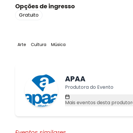
Opções de ingresso
Gratuito
Tag
:
Tag
:
Tag
:
Arte
Cultura
Música
APAA
Produtora do Evento
Mais eventos desta produtor
Eventos similares