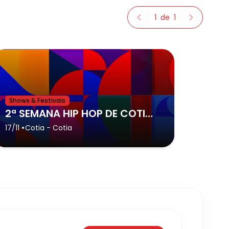
1
de
1
Shows & Festivais
2ª SEMANA HIP HOP DE COTIA - Cotia
•
17/11
Cotia
- Cotia