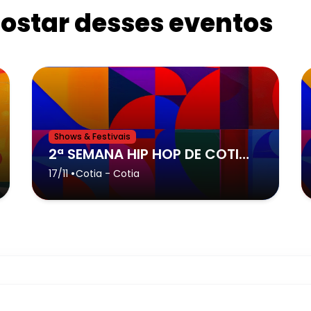
star desses eventos
Shows & Festivais
2ª SEMANA HIP HOP DE COTIA - Cotia
•
17/11
Cotia
- Cotia