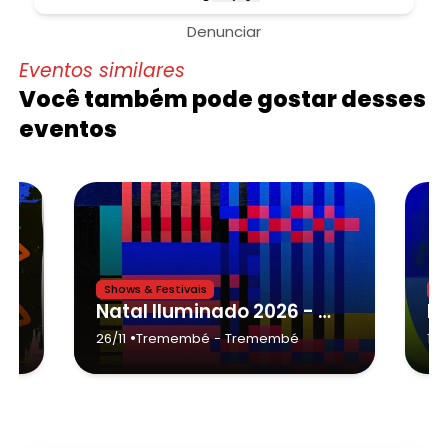
Denunciar
Eventos similares
Você também pode gostar desses
eventos
Shows & Festivais
Sh
- Avaí
Natal Iluminado 2026 - Tremembé
•
26/11
Tremembé
- Tremembé
11/