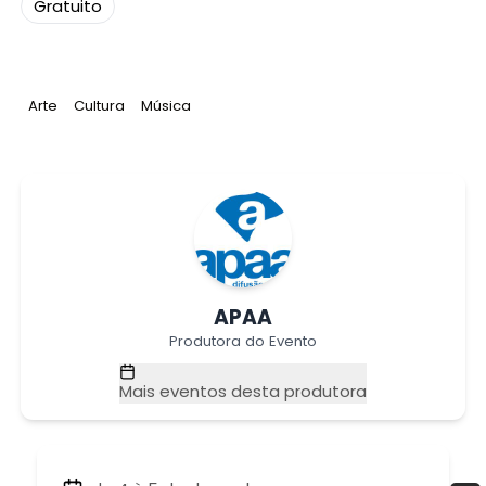
Gratuito
Tag
:
Tag
:
Tag
:
Arte
Cultura
Música
APAA
Produtora do Evento
Mais eventos desta produtora