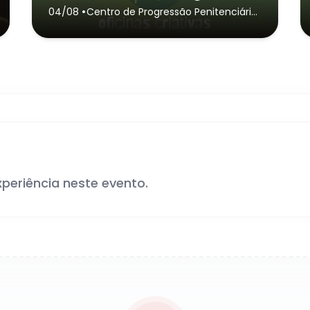
•
04/08
Centro de Progressão Penitenciária
de Jardinóp olis
- Jardinópolis
xperiência neste evento.