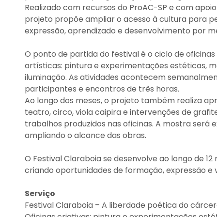
Realizado com recursos do ProAC-SP e com apoio d
projeto propõe ampliar o acesso à cultura para p
expressão, aprendizado e desenvolvimento por me
O ponto de partida do festival é o ciclo de oficin
artísticas: pintura e experimentações estéticas,
iluminação. As atividades acontecem semanalmen
participantes e encontros de três horas.
Ao longo dos meses, o projeto também realiza apr
teatro, circo, viola caipira e intervenções de grafit
trabalhos produzidos nas oficinas. A mostra será 
ampliando o alcance das obras.
O Festival Claraboia se desenvolve ao longo de 12
criando oportunidades de formação, expressão e vis
Serviço
Festival Claraboia – A liberdade poética do cárce
Oficinas criativas: pintura e experimentações est