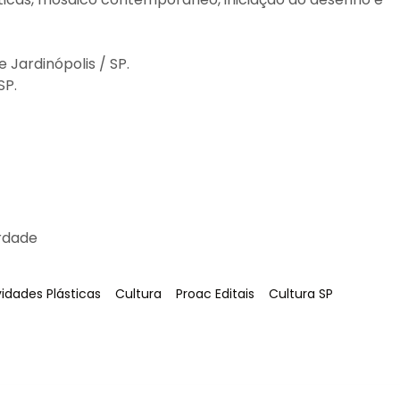
 Jardinópolis / SP.
SP.
erdade
g
:
Tag
:
Tag
:
Tag
:
vidades Plásticas
Cultura
Proac Editais
Cultura SP