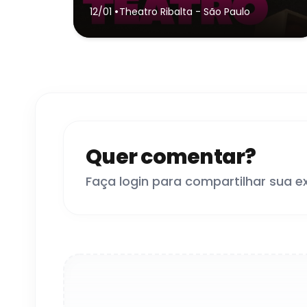
•
12/01
Theatro Ribalta
- São Paulo
Quer comentar?
Faça login para compartilhar sua e