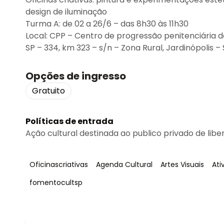
design de iluminação
Turma A: de 02 a 26/6 – das 8h30 às 11h30
Local: CPP – Centro de progressão penitenciária de
SP – 334, km 323 – s/n – Zona Rural, Jardinópolis – 
Opções de ingresso
Gratuito
Políticas de entrada
Ação cultural destinada ao publico privado de lib
Tag
:
Tag
:
Tag
:
Ta
Oficinascriativas
Agenda Cultural
Artes Visuais
Ati
Tag
:
fomentocultsp