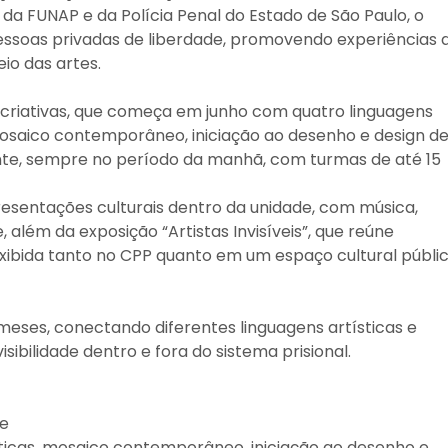
a FUNAP e da Polícia Penal do Estado de São Paulo, o
essoas privadas de liberdade, promovendo experiências 
io das artes.
as criativas, que começa em junho com quatro linguagens
 mosaico contemporâneo, iniciação ao desenho e design d
te, sempre no período da manhã, com turmas de até 15
esentações culturais dentro da unidade, com música,
e, além da exposição “Artistas Invisíveis”, que reúne
exibida tanto no CPP quanto em um espaço cultural públic
 meses, conectando diferentes linguagens artísticas e
ibilidade dentro e fora do sistema prisional.
re
éticas, mosaico contemporâneo, iniciação ao desenho e