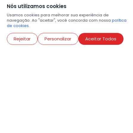
Nós utilizamos cookies
Usamos cookies para melhorar sua experiência de
navegação. Ao "aceitar", você concorda com nossa
política
de cookies.
Abri
Rejeitar
Personalizar
Aceitar Todos
R. Conselheiro Ramalho, 538
Bela Vista, São Paulo
contato@amigosdaarte.org.br
+55 (11) 3882-8080