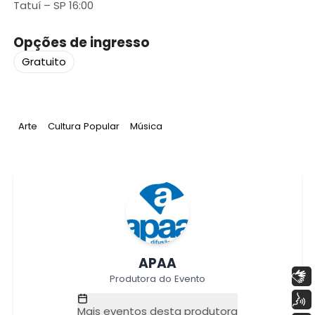
Tatuí – SP 16:00
Opções de ingresso
Gratuito
Tag
:
Tag
:
Tag
:
Arte
Cultura Popular
Música
APAA
Libras
Produtora do Evento
Voz
Mais eventos desta produtora