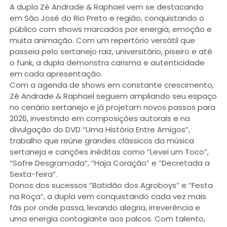
A dupla Zé Andrade & Raphael vem se destacando
em São José do Rio Preto e região, conquistando o
público com shows marcados por energia, emoção e
muita animação. Com um repertório versátil que
passeia pelo sertanejo raiz, universitário, piseiro e até
o funk, a dupla demonstra carisma e autenticidade
em cada apresentação.
Com a agenda de shows em constante crescimento,
Zé Andrade & Raphael seguem ampliando seu espaço
no cenário sertanejo e já projetam novos passos para
2026, investindo em composições autorais e na
divulgação do DVD “Uma História Entre Amigos”,
trabalho que reúne grandes clássicos da música
sertaneja e canções inéditas como “Levei um Toco”,
“Sofre Desgramada”, “Haja Coração” e “Decretada a
Sexta-feira”.
Donos dos sucessos “Batidão dos Agroboys” e “Festa
na Roça”, a dupla vem conquistando cada vez mais
fãs por onde passa, levando alegria, irreverência e
uma energia contagiante aos palcos. Com talento,