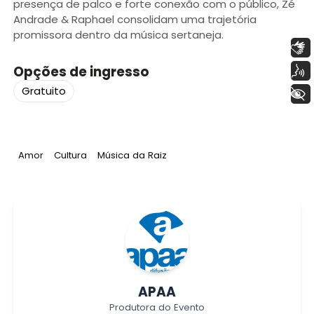
presença de palco e forte conexão com o público, Zé
Andrade & Raphael consolidam uma trajetória
promissora dentro da música sertaneja.
Libras
Voz
Opções de ingresso
Gratuito
+ Acessibilidade
Tag
:
Tag
:
Tag
:
Amor
Cultura
Música da Raiz
APAA
Produtora do Evento