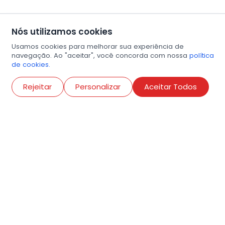
Nós utilizamos cookies
Usamos cookies para melhorar sua experiência de
navegação. Ao "aceitar", você concorda com nossa
política
de cookies.
Abri
Rejeitar
Personalizar
Aceitar Todos
R. Conselheiro Ramalho, 538
Bela Vista, São Paulo
contato@amigosdaarte.org.br