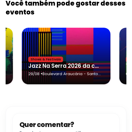
Você também pode gostar desses
eventos
Shows & Festivais
Sh
ah
Jazz Na Serra 2026 da cidade de Santo Antônio do Pinhal,Banda Black Rio
•
29/08
Boulevard Araucária
- Santo
01/
Antônio do Pinhal
Quer comentar?