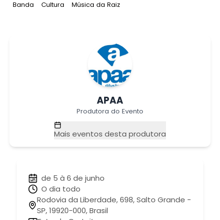
Tag
:
Tag
:
Tag
:
Banda
Cultura
Música da Raiz
APAA
Produtora do Evento
Mais eventos desta produtora
de 5 à 6 de junho
O dia todo
Rodovia da Liberdade, 698, Salto Grande -
SP, 19920-000, Brasil