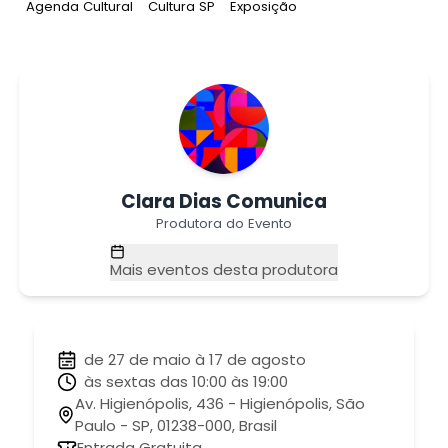
Tag
:
Tag
:
Tag
:
Agenda Cultural
Cultura SP
Exposição
Clara Dias Comunica
Produtora do Evento
Mais eventos desta produtora
de 27 de maio à 17 de agosto
às sextas das 10:00 às 19:00
Av. Higienópolis, 436 - Higienópolis, São
Paulo - SP, 01238-000, Brasil
Entrada Gratuita