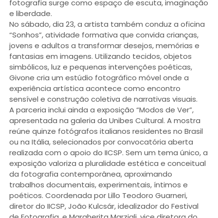
fotografia surge como espaço de escuta, imaginação
e liberdade.
No sábado, dia 23, a artista também conduz a oficina
“Sonhos”, atividade formativa que convida crianças,
jovens e adultos a transformar desejos, memórias e
fantasias em imagens. Utilizando tecidos, objetos
simbólicos, luz e pequenas intervenções poéticas,
Givone cria um estúdio fotográfico móvel onde a
experiência artística acontece como encontro
sensível e construção coletiva de narrativas visuais.
A parceria inclui ainda a exposição “Modos de Ver”,
apresentada na galeria da Unibes Cultural. A mostra
reúne quinze fotógrafos italianos residentes no Brasil
ou na Itália, selecionados por convocatória aberta
realizada com o apoio do IICSP. Sem um tema único, a
exposição valoriza a pluralidade estética e conceitual
da fotografia contemporânea, aproximando
trabalhos documentais, experimentais, íntimos e
poéticos. Coordenada por Lillo Teodoro Guarneri,
diretor do IICSP, João Kulcsár, idealizador do Festival
de Fotografia, e Margherita Marziali, vice diretora do