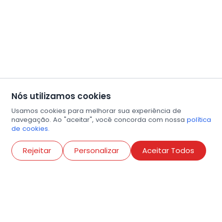
Nós utilizamos cookies
Usamos cookies para melhorar sua experiência de
navegação. Ao "aceitar", você concorda com nossa
política
de cookies.
Abri
Rejeitar
Personalizar
Aceitar Todos