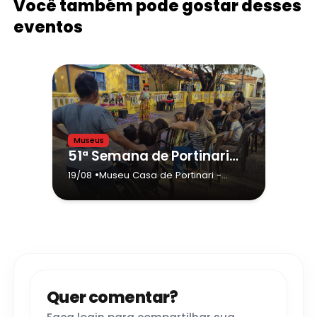
Você também pode gostar desses
eventos
Museus
51ª Semana de Portinari: Apresentação teatral “Imigrantes - Pinceladas de Café e Saudade”
•
19/08
Museu Casa de Portinari
-
Brodowski
Quer comentar?