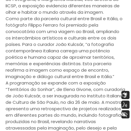
IICSP, a exposição evidencia diferentes maneiras de
olhar e habitar o mundo através da imagem.
Como parte da parceria cultural entre Brasil e Itália, o
fotógrafo Filippo Ferraro foi premiado pela
convocatória com uma viagem ao Brasil, ampliando
os intercâmbios artísticos e culturais entre os dois
países. Para o curador João Kulcsár, “a fotografia
contemporânea italiana carrega uma potência
poética e humana capaz de aproximar territórios,
memórias e experiências distintas. Esta parceria
reafirma a imagem como espaço de encontro,
imaginação e diálogo cultural entre Brasil e Itália.”
A programação se expande com a exposição
“Territórios do Sonhar”, de Elena Givone, com curadoria
Libras
de João Kulcsár, a ser inaugurada no Instituto Italiano
de Cultura de São Paulo, no dia 26 de maio. A mostra
Voz
apresenta uma retrospectiva de projetos realizados
+ Acessibilidade
em diferentes partes do mundo, incluindo fotografias
produzidas no Brasil, revelando narrativas
atravessadas pela imaginação, pelo desejo e pela