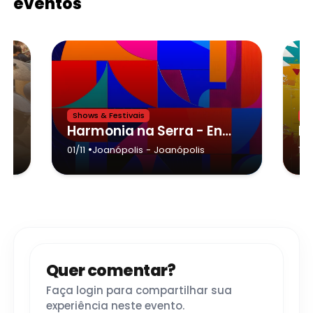
eventos
Shows & Festivais
Sh
Harmonia na Serra - Encontro de Bandas e Fanfarras - Joanópolis
•
a
01/11
Joanópolis
- Joanópolis
14
Quer comentar?
Faça login para compartilhar sua
experiência neste evento.