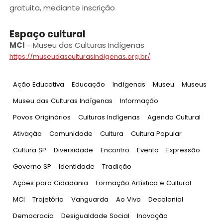
gratuita, mediante inscrição
Espaço cultural
MCI
-
Museu das Culturas Indígenas
https://museudasculturasindigenas.org.br/
Tag
:
Tag
:
Tag
:
Tag
:
Tag
:
Ação Educativa
Educação
Indígenas
Museu
Museus
Tag
:
Tag
:
Museu das Culturas Indígenas
Informação
Tag
:
Tag
:
Tag
:
Povos Originários
Culturas Indígenas
Agenda Cultural
Tag
:
Tag
:
Tag
:
Tag
:
Ativação
Comunidade
Cultura
Cultura Popular
Tag
:
Tag
:
Tag
:
Tag
:
Tag
:
Cultura SP
Diversidade
Encontro
Evento
Expressão
Tag
:
Tag
:
Tag
:
Governo SP
Identidade
Tradição
Tag
:
Tag
:
Ações para Cidadania
Formação Artística e Cultural
Tag
:
Tag
:
Tag
:
Tag
:
Tag
:
MCI
Trajetória
Vanguarda
Ao Vivo
Decolonial
Tag
:
Tag
:
Tag
:
Democracia
Desigualdade Social
Inovação