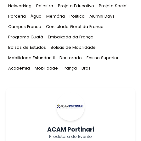
Tag
:
Tag
:
Tag
:
Tag
:
Networking
Palestra
Projeto Educativo
Projeto Social
Tag
:
Tag
:
Tag
:
Tag
:
Tag
:
Parceria
Água
Memória
Política
Alumni Days
Tag
:
Tag
:
Campus France
Consulado Geral da França
Tag
:
Tag
:
Programa Guatá
Embaixada da França
Tag
:
Tag
:
Bolsas de Estudos
Bolsas de Mobilidade
Tag
:
Tag
:
Tag
:
Mobilidade Estundantil
Doutorado
Ensino Superior
Tag
:
Tag
:
Tag
:
Tag
:
Academia
Mobilidade
França
Brasil
ACAM Portinari
Produtora do Evento