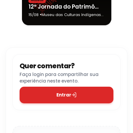
Museus
12ª Jornada do Patrimônio | “Pankararu: Entre Serras e Arranha-céus”
•
15/08
Museu das Culturas Indígenas
-
São Paulo
Quer comentar?
Faça login para compartilhar sua
experiência neste evento.
Entrar