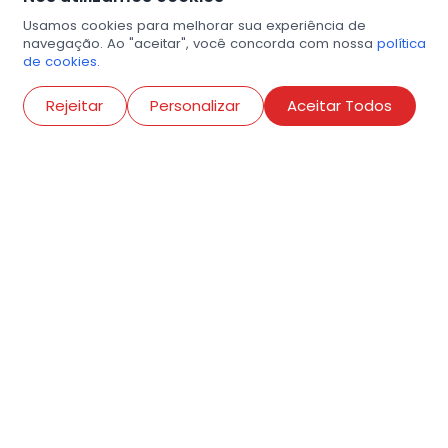
Usamos cookies para melhorar sua experiência de
navegação. Ao "aceitar", você concorda com nossa
política
de cookies.
Abri
Rejeitar
Personalizar
Aceitar Todos
R. Conselheiro Ramalho, 538
Bela Vista, São Paulo
contato@amigosdaarte.org.br
+55 (11) 3882-8080
Cadastre aqui o seu