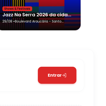
Shows & Festivais
Jazz Na Serra 2026 da cidade de Santo Antônio do Pinhal,Banda Black Rio
•
29/08
Boulevard Araucária
- Santo
Antônio do Pinhal
Entrar