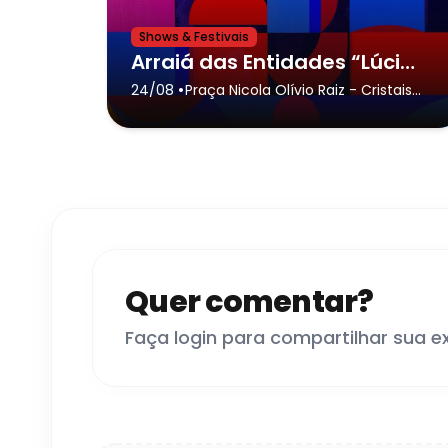
Shows & Festivais
Arraiá das Entidades “Lúcia Aparecida Gomes” da cidade de Cristais Paulista,Banda Relo-Rolo
•
24/08
Praça Nicola Olívio Raiz
- Cristais
Paulista
Quer comentar?
Faça login para compartilhar sua e