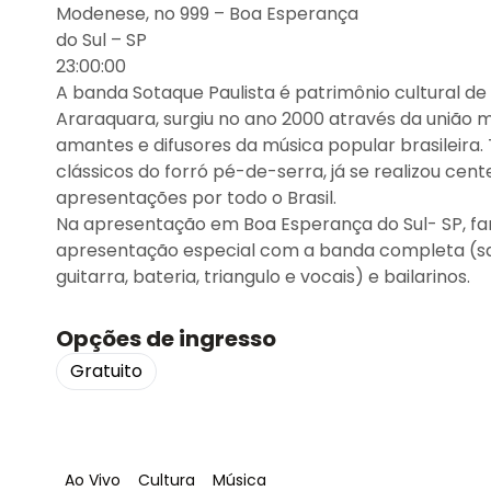
Modenese, no 999 – Boa Esperança
do Sul – SP
23:00:00
A banda Sotaque Paulista é patrimônio cultural de
Araraquara, surgiu no ano 2000 através da união 
amantes e difusores da música popular brasileira.
clássicos do forró pé-de-serra, já se realizou cen
apresentações por todo o Brasil.
Na apresentação em Boa Esperança do Sul- SP, 
apresentação especial com a banda completa (sa
guitarra, bateria, triangulo e vocais) e bailarinos.
Opções de ingresso
Gratuito
Tag
:
Tag
:
Tag
:
Ao Vivo
Cultura
Música