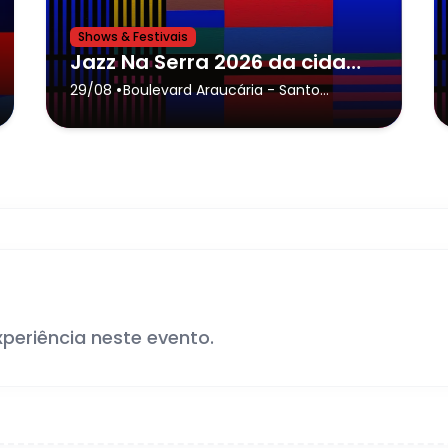
Shows & Festivais
Jazz Na Serra 2026 da cidade de Santo Antônio do Pinhal,Banda Black Rio
•
29/08
Boulevard Araucária
- Santo
Antônio do Pinhal
xperiência neste evento.