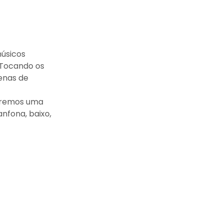
músicos
 Tocando os
tenas de
faremos uma
nfona, baixo,