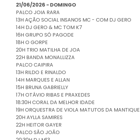
21/06/2026 - DOMINGO
PALCO JOIA RARA
13H AÇÃO SOCIAL INSANOS MC - COM DJ GERO
14H DJ GERO & MC TOM K7
16H GRUPO SÓ PAGODE
18H O GORPE
20H TRIO MATILHA DE JOA
22H BANDA MONALLIZZA
PALCO CAIPIRA
13H RILDO E RINALDO
14H MARQUES E ALLAN
15H BRUNA GABRIELLY
17H OTÁVIO RIBAS E PRAXEDES
18:30H CORAL DA MELHOR IDADE
19H ORQUESTRA DE VIOLA MATUTOS DA MANTIQUE
20H AYLLA SAMIRES
22H HEITOR GAYER
PALCO SÃO JOÃO
20:30H DJ M13