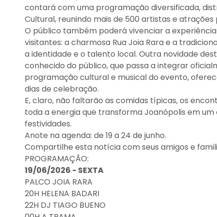
contará com uma programação diversificada, distr
Cultural, reunindo mais de 500 artistas e atrações
O público também poderá vivenciar a experiênci
visitantes: a charmosa Rua Joia Rara e a tradicion
a identidade e o talento local. Outra novidade de
conhecido do público, que passa a integrar oficia
programação cultural e musical do evento, oferec
dias de celebração.
E, claro, não faltarão as comidas típicas, os enco
toda a energia que transforma Joanópolis em um 
festividades.
Anote na agenda: de 19 a 24 de junho.
Compartilhe esta notícia com seus amigos e famili
PROGRAMAÇÃO:
19/06/2026 - SEXTA
PALCO JOIA RARA
20H HELENA BADARI
22H DJ TIAGO BUENO
00H A TRAMA