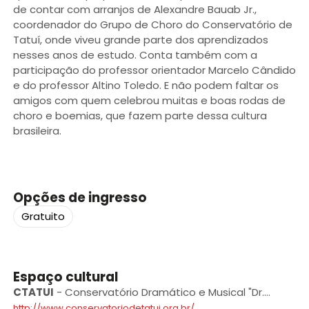
de contar com arranjos de Alexandre Bauab Jr.,
coordenador do Grupo de Choro do Conservatório de
Tatuí, onde viveu grande parte dos aprendizados
nesses anos de estudo. Conta também com a
participação do professor orientador Marcelo Cândido
e do professor Altino Toledo. E não podem faltar os
amigos com quem celebrou muitas e boas rodas de
choro e boemias, que fazem parte dessa cultura
brasileira.
Opções de ingresso
Gratuito
Espaço cultural
CTATUI
-
Conservatório Dramático e Musical "Dr.
Carlos de Campos” de Tatuí
http://www.conservatoriodetatui.org.br/