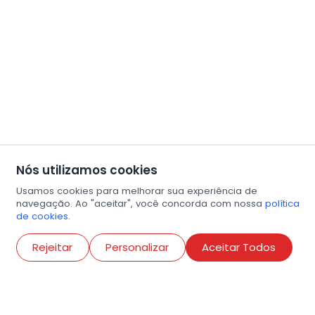
Nós utilizamos cookies
Usamos cookies para melhorar sua experiência de
navegação. Ao "aceitar", você concorda com nossa
política
de cookies.
Abri
Rejeitar
Personalizar
Aceitar Todos