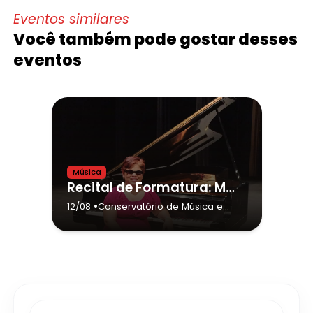
Eventos similares
Você também pode gostar desses
eventos
Música
Recital de Formatura: Mayara Rios – Piano MPB/Jazz
•
12/08
Conservatório de Música e
Teatro Dr. Carlos de Campos
de Tatuí (Sede)
- Tatuí