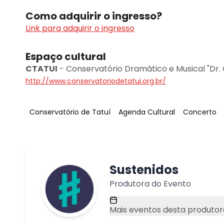
Como adquirir o ingresso?
Link para adquirir o ingresso
Espaço cultural
CTATUI
-
Conservatório Dramático e Musical "Dr.
http://www.conservatoriodetatui.org.br/
Tag
:
Tag
:
Tag
:
Conservatório de Tatuí
Agenda Cultural
Concerto
Sustenidos
Produtora do Evento
Mais eventos desta produtor