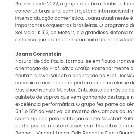
Baldini desde 2022, o grupo recebe a flautista Jo
concerto brasileira, com trajetória internaciona
intensa atuação camerística. Joana atualmente 
importantes orquestras brasileiras. O programa 
Sol Maior K.313, de Mozart, e a grandiosa Sinfonia
sinfônico que prometem uma noite de intensidade
Joana Gorenstein
Natural de São Paulo, formou-se em flauta transve
orientação do Prof. Sávio Araújo. Posteriormente 
flauta transversal sob a orientação da Prof. Jessi
concluiu o mestrado em performance na classe do 
Musikhochschule Münster. Entusiasta da música de
quinteto de sopros que vem ganhando destaque nac
excelência performática. O grupo fez parte da sé
54° e 55° do Festival de Inverno de Campos do Jor
contemplado pela instituição alemã Neustart Kultu
participou de masterclasses com flautistas de r
Bennett, Vincent Lucas, Felix Renggli e Denis Bouria