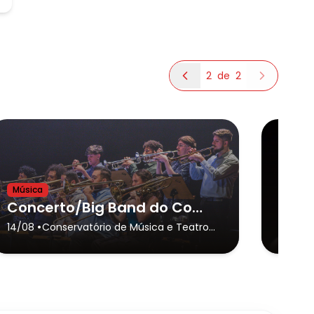
2
de
2
Música
Música
Concerto/Big Band do Conservatório de Tatuí e Convidados(as)
•
14/08
Conservatório de Música e Teatro
26/08
Dr. Carlos de Campos de Tatuí
(Sede)
- Tatuí