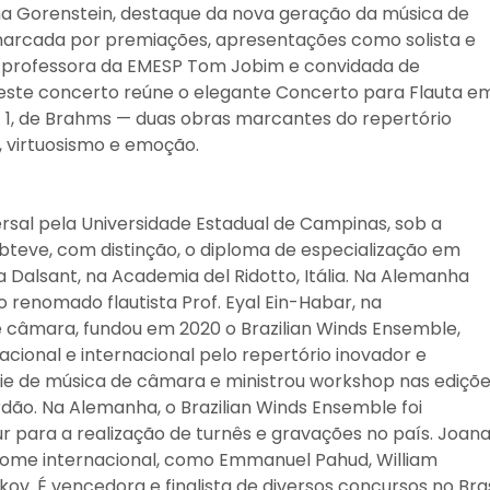
ana Gorenstein, destaque da nova geração da música de
l marcada por premiações, apresentações como solista e
é professora da EMESP Tom Jobim e convidada de
deste concerto reúne o elegante Concerto para Flauta e
 nº 1, de Brahms — duas obras marcantes do repertório
, virtuosismo e emoção.
rsal pela Universidade Estadual de Campinas, sob a
obteve, com distinção, o diploma de especialização em
ca Dalsant, na Academia del Ridotto, Itália. Na Alemanha
renomado flautista Prof. Eyal Ein-Habar, na
 câmara, fundou em 2020 o Brazilian Winds Ensemble,
ional e internacional pelo repertório inovador e
rie de música de câmara e ministrou workshop nas ediçõ
dão. Na Alemanha, o Brazilian Winds Ensemble foi
r para a realização de turnês e gravações no país. Joan
enome internacional, como Emmanuel Pahud, William
kov. É vencedora e finalista de diversos concursos no Bras