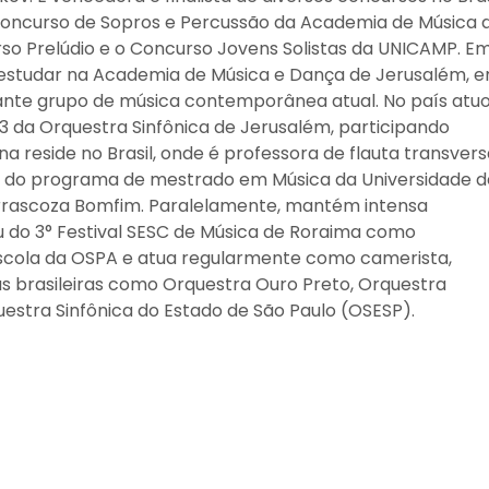
, o Concurso de Sopros e Percussão da Academia de Música 
so Prelúdio e o Concurso Jovens Solistas da UNICAMP. E
 estudar na Academia de Música e Dança de Jerusalém, 
ante grupo de música contemporânea atual. No país atu
 da Orquestra Sinfônica de Jerusalém, participando
reside no Brasil, onde é professora de flauta transvers
 do programa de mestrado em Música da Universidade d
Carrascoza Bomfim. Paralelamente, mantém intensa
ou do 3° Festival SESC de Música de Roraima como
Escola da OSPA e atua regularmente como camerista,
ras brasileiras como Orquestra Ouro Preto, Orquestra
uestra Sinfônica do Estado de São Paulo (OSESP).