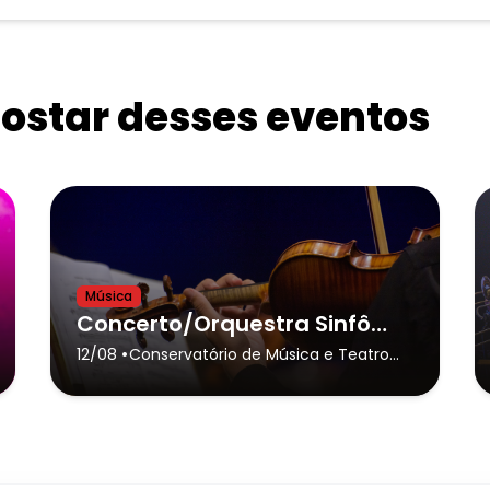
star desses eventos
Música
Concerto/Orquestra Sinfônica do Conservatório de Tatuí e Convidados(as)
•
12/08
Conservatório de Música e Teatro
Dr. Carlos de Campos de Tatuí
(Sede)
- Tatuí