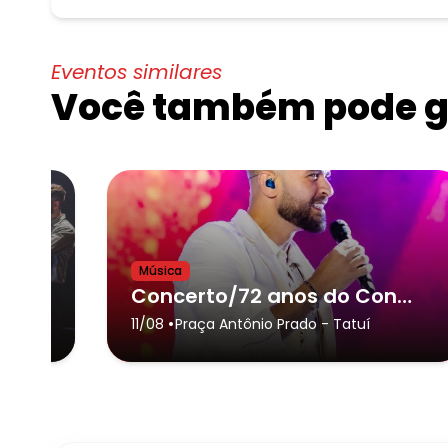
Eventos similares
Você também pode go
Música
Concerto/Big Band do Conservatório de Tatuí e Convidados(as)
Concerto/72 anos do Conservatório de Tatuí/Banda Sinfônica & Diogo Nogueira
•
eatro
11/08
Praça Antônio Prado
- Tatuí
uí