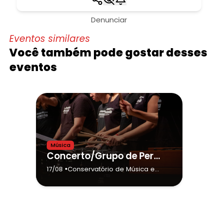
Denunciar
Eventos similares
Você também pode gostar desses
eventos
Música
Concerto/Grupo de Percussão do Conservatório de Tatuí e Convidados(as)
•
17/08
Conservatório de Música e
Teatro Dr. Carlos de Campos
de Tatuí (Sede)
- Tatuí