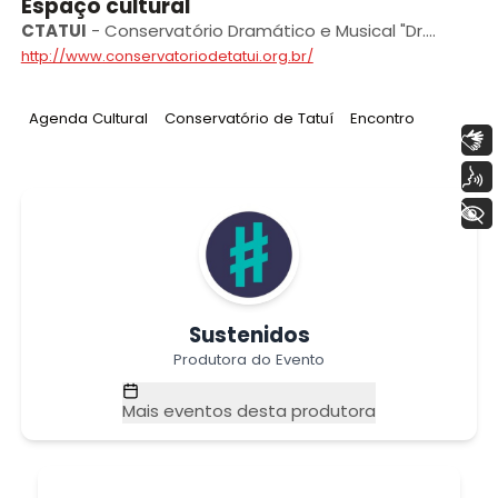
Espaço cultural
CTATUI
-
Conservatório Dramático e Musical "Dr.
Carlos de Campos” de Tatuí
http://www.conservatoriodetatui.org.br/
Tag
:
Tag
:
Tag
:
Agenda Cultural
Conservatório de Tatuí
Encontro
Libras
Voz
+ Acessibilidade
Sustenidos
Produtora do Evento
Mais eventos desta produtora