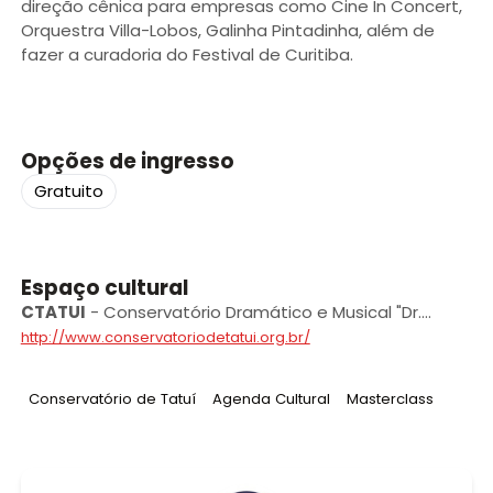
direção cênica para empresas como Cine In Concert,
Orquestra Villa-Lobos, Galinha Pintadinha, além de
fazer a curadoria do Festival de Curitiba.
Opções de ingresso
Gratuito
Espaço cultural
CTATUI
-
Conservatório Dramático e Musical "Dr.
Carlos de Campos” de Tatuí
http://www.conservatoriodetatui.org.br/
Tag
:
Tag
:
Tag
:
Conservatório de Tatuí
Agenda Cultural
Masterclass