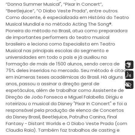
“Donna Summer Musical", “Pixar In Concert”,
“Beetlejuice”, “O Diabo Veste Prada”, entre outros.
Como docente, é especializada em História do Teatro
Musical Mundial e no método Acting The Song®.
Pioneira do método no Brasil, atua como preparadora
de importantes performers do teatro musical
brasileiro e leciona como Especialista em Teatro
Musical nas principais escolas do segmento e
universidades em todo o país e já auxiliou na
formação de mais de 1500 alunos, sendo cerca de
Libras
75% deles inseridos no mercado. Seu método é citado
Voz
em inúmeras teses acadêmicas do Brasil. Há alguns
anos, passou a assinar a direção geral de
+ Acessibilidade
espetáculos, além de trabalhar como Assistente de
Direção de João Fonseca e Miguel Falabella. Dirigiu e
roteirizou o musical da Disney "Pixar In Concert" e foi a
responsável pela produção de elenco de Concertos
da Disney Brasil, Beetlejuice, Patrulha Canina, Final
Fantasy - Distant Worlds e O Diabo Veste Prada (com
Claudia Raia). Também faz trabalhos de casting e