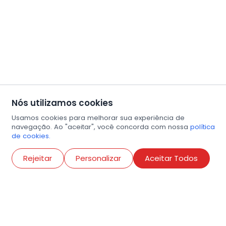
Nós utilizamos cookies
Usamos cookies para melhorar sua experiência de
navegação. Ao "aceitar", você concorda com nossa
política
de cookies.
Abri
Rejeitar
Personalizar
Aceitar Todos