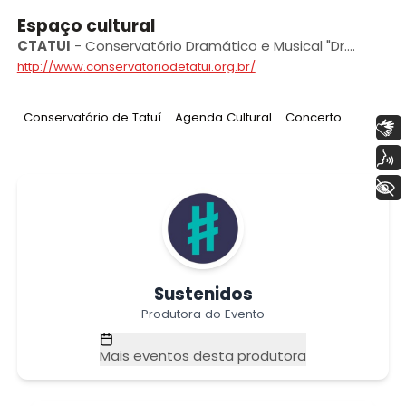
Espaço cultural
CTATUI
-
Conservatório Dramático e Musical "Dr.
Carlos de Campos” de Tatuí
http://www.conservatoriodetatui.org.br/
Tag
:
Tag
:
Tag
:
Conservatório de Tatuí
Agenda Cultural
Concerto
Libras
Voz
+ Acessibilidade
Sustenidos
Produtora do Evento
Mais eventos desta produtora