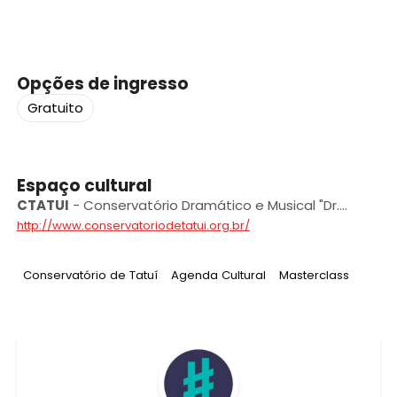
Opções de ingresso
Gratuito
Espaço cultural
CTATUI
-
Conservatório Dramático e Musical "Dr.
Carlos de Campos” de Tatuí
http://www.conservatoriodetatui.org.br/
Tag
:
Tag
:
Tag
:
Conservatório de Tatuí
Agenda Cultural
Masterclass