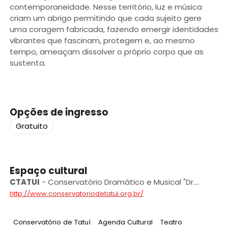
contemporaneidade. Nesse território, luz e música
criam um abrigo permitindo que cada sujeito gere
uma coragem fabricada, fazendo emergir identidades
vibrantes que fascinam, protegem e, ao mesmo
tempo, ameaçam dissolver o próprio corpo que as
sustenta.
Opções de ingresso
Gratuito
Espaço cultural
CTATUI
-
Conservatório Dramático e Musical "Dr.
Carlos de Campos” de Tatuí
http://www.conservatoriodetatui.org.br/
Tag
:
Tag
:
Tag
:
Conservatório de Tatuí
Agenda Cultural
Teatro