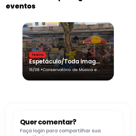
eventos
Teatro
Espetáculo/Toda imagem conta outra história
•
16/08
Conservatório de Música e
Teatro Dr. Carlos de Campos
de Tatuí (Sede)
- Tatuí
Quer comentar?
Faça login para compartilhar sua