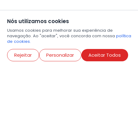
Nós utilizamos cookies
Usamos cookies para melhorar sua experiência de
navegação. Ao "aceitar", você concorda com nossa
política
de cookies.
Abri
Rejeitar
Personalizar
Aceitar Todos
R. Conselheiro Ramalho, 538
Bela Vista, São Paulo
contato@amigosdaarte.org.br