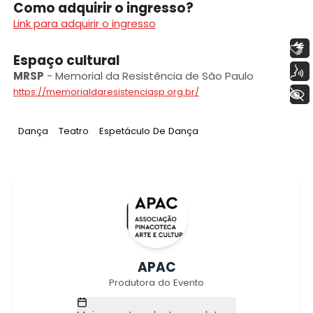
Como adquirir o ingresso?
Link para adquirir o ingresso
Libras
Espaço cultural
Voz
MRSP
-
Memorial da Resistência de São Paulo
https://memorialdaresistenciasp.org.br/
+ Acessibilidade
Tag
:
Tag
:
Tag
:
Dança
Teatro
Espetáculo De Dança
APAC
Produtora do Evento