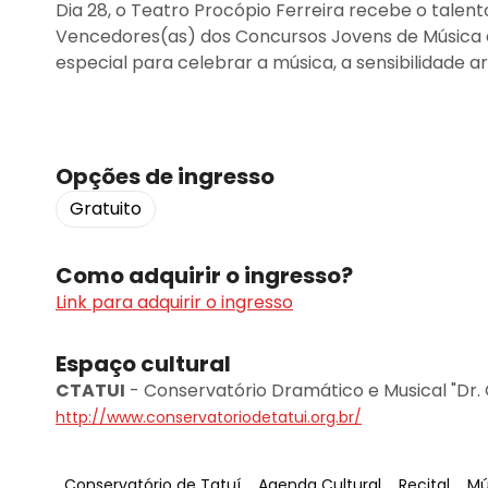
Dia 28, o Teatro Procópio Ferreira recebe o talen
Vencedores(as) dos Concursos Jovens de Música 
especial para celebrar a música, a sensibilidade a
Opções de ingresso
Gratuito
Como adquirir o ingresso?
Link para adquirir o ingresso
Espaço cultural
CTATUI
-
Conservatório Dramático e Musical "Dr.
http://www.conservatoriodetatui.org.br/
Tag
:
Tag
:
Tag
:
Ta
Conservatório de Tatuí
Agenda Cultural
Recital
Mú