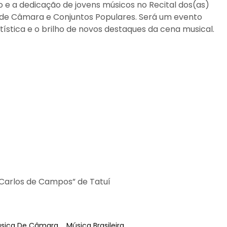
to e a dedicação de jovens músicos no Recital dos(as)
de Câmara e Conjuntos Populares. Será um evento
rtística e o brilho de novos destaques da cena musical.
 Carlos de Campos” de Tatuí
g
:
Tag
:
sica De Câmara
Música Brasileira