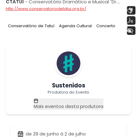
CTATUI
-
Conservatório Dramático e Musical "Dr.
Carlos de Campos” de Tatuí
http://www.conservatoriodetatui.org.br/
Libras
Voz
Tag
:
Tag
:
Tag
:
Conservatório de Tatuí
Agenda Cultural
Concerto
+ Acessibilidade
Sustenidos
Produtora do Evento
Mais eventos desta produtora
de 29 de junho à 2 de julho