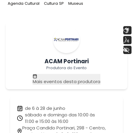
Tag
:
Tag
:
Tag
:
Agenda Cultural
Cultura SP
Museus
Libras
Voz
+ Acessibilidade
ACAM Portinari
Produtora do Evento
Mais eventos desta produtora
de 6 à 28 de junho
sábado e domingo das 10:00 às
11:00 e 15:00 às 16:00
Praça Candido Portinari, 298 - Centro,