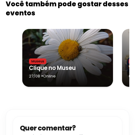
Você também pode gostar desses
eventos
Museus
M
Clique no Museu
•
27/08
Online
01/
Quer comentar?