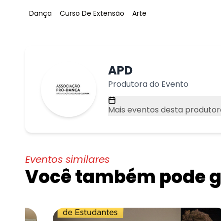
Tag
:
Tag
:
Tag
:
Dança
Curso De Extensão
Arte
APD
Produtora do Evento
Mais eventos desta produtor
Eventos similares
Você também pode go