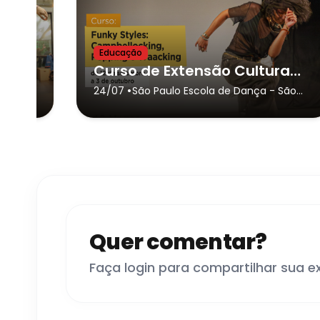
Educação
Curso de Extensão Cultural - “Krump: Corpo, Emoção e Performance”
Curso de Extensão Cultural - “Funky Styles: Campbellocking, Popping e Waacking”
•
 São
24/07
São Paulo Escola de Dança
- São
Paulo
Quer comentar?
Faça login para compartilhar sua e