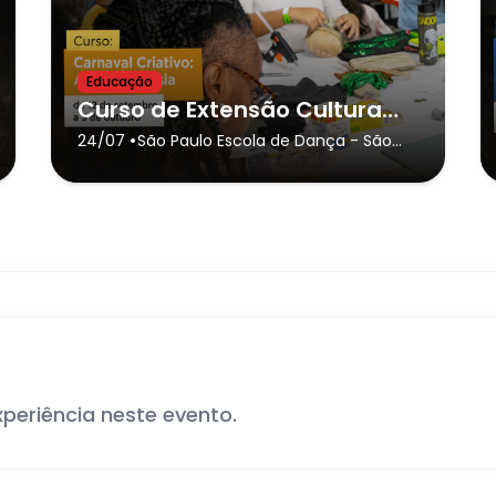
Educação
Curso de Extensão Cultural - “Carnaval Criativo: Arte e Fantasia”
•
24/07
São Paulo Escola de Dança
- São
Paulo
xperiência neste evento.