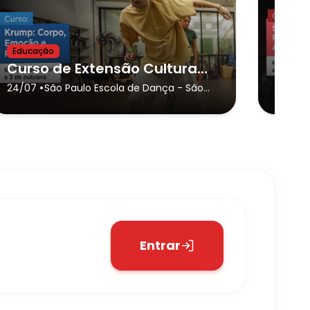
Educação
Educa
Curso de Extensão Cultural - “Krump: Corpo, Emoção e Performance”
•
24/07
São Paulo Escola de Dança
- São
24/07
Paulo
Entrar