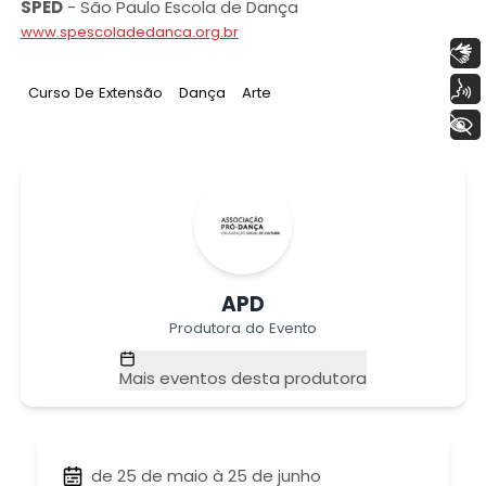
SPED
-
São Paulo Escola de Dança
www.spescoladedanca.org.br
Libras
Voz
Tag
:
Tag
:
Tag
:
Curso De Extensão
Dança
Arte
+ Acessibilidade
APD
Produtora do Evento
Mais eventos desta produtora
de 25 de maio à 25 de junho