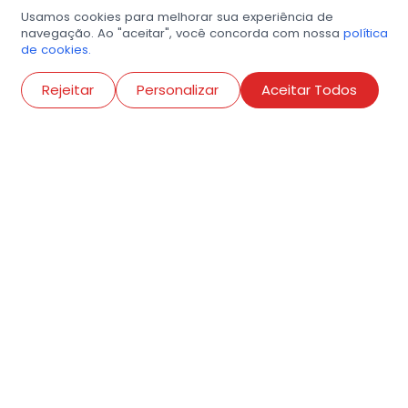
Usamos cookies para melhorar sua experiência de
navegação. Ao "aceitar", você concorda com nossa
política
de cookies.
Abri
Rejeitar
Personalizar
Aceitar Todos
R. Conselheiro Ramalho, 538
Bela Vista, São Paulo
contato@amigosdaarte.org.br
+55 (11) 3882-8080
Cadastre aqui o seu