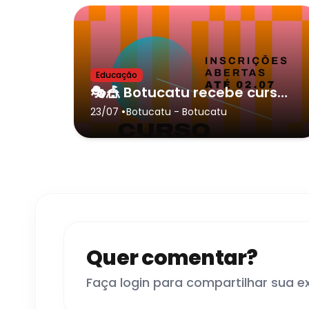
Educação
🎭🎪 Botucatu recebe cursos gratuitos do CULTSP PRO com inscrições abertas até 2 de julho!
•
23/07
Botucatu
- Botucatu
Quer comentar?
Faça login para compartilhar sua e