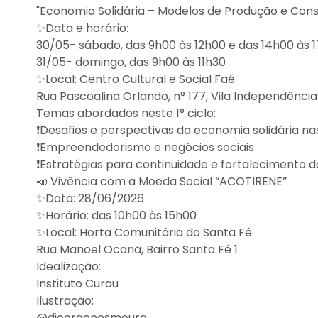
"Economia Solidária – Modelos de Produção e Co
✨️Data e horário:
30/05- sábado, das 9h00 às 12h00 e das 14h00 às 
31/05- domingo, das 9h00 às 11h30
✨️Local: Centro Cultural e Social Faé
Rua Pascoalina Orlando, n° 177, Vila Independência
Temas abordados neste 1° ciclo:
❗️Desafios e perspectivas da economia solidária nas
❗️Empreendedorismo e negócios sociais
❗️Estratégias para continuidade e fortalecimento 
📣 Vivência com a Moeda Social “ACOTIRENE”
✨️Data: 28/06/2026
✨️Horário: das 10h00 às 15h00
✨️Local: Horta Comunitária do Santa Fé
Rua Manoel Ocanã, Bairro Santa Fé 1
Idealização:
Instituto Curau
Ilustração:
@dioorgenesmoura