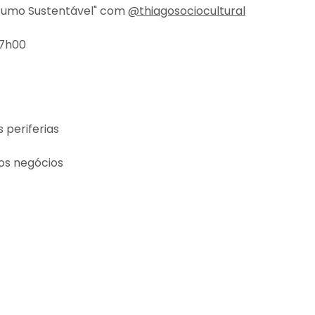
nsumo Sustentável" com
@thiagosociocultural
17h00
 periferias
dos negócios