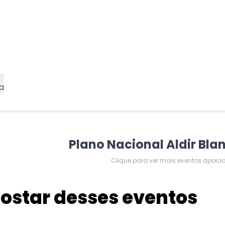
a
Plano Nacional Aldir Bla
Clique para ver mais eventos apoia
star desses eventos