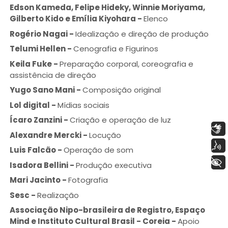
Edson Kameda, Felipe Hideky, Winnie Moriyama,
Gilberto Kido e Emília Kiyohara
-
Elenco
Rogério Nagai
-
Idealização e direção de produção
Telumi Hellen
-
Cenografia e Figurinos
Keila Fuke
-
Preparação corporal, coreografia e
assistência de direção
Yugo Sano Mani
-
Composição original
Lol digital
-
Mídias sociais
Ícaro Zanzini
-
Criação e operação de luz
Libras
Alexandre Mercki
-
Locução
Voz
Luis Falcão
-
Operação de som
+ Acessibilidade
Isadora Bellini
-
Produção executiva
Mari Jacinto
-
Fotografia
Sesc
-
Realização
Associação Nipo-brasileira de Registro, Espaço
Mind e Instituto Cultural Brasil - Coreia
-
Apoio