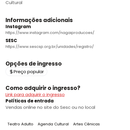
Cultural
Informações adicionais
Instagram
https://www.instagram.com/nagaiproducoes/
SESC
https://www.sescsp.org.br/unidades/registro/
Opções de ingresso
Preço popular
Como adquirir o ingresso?
Link para adquirir o ingresso
Políticas de entrada
Vendas online no site do Sesc ou no local
Tag
:
Tag
:
Tag
:
Teatro Adulto
Agenda Cultural
Artes Cênicas