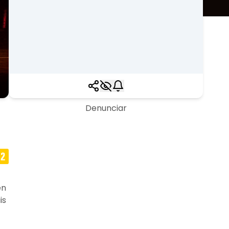
Denunciar
en
is