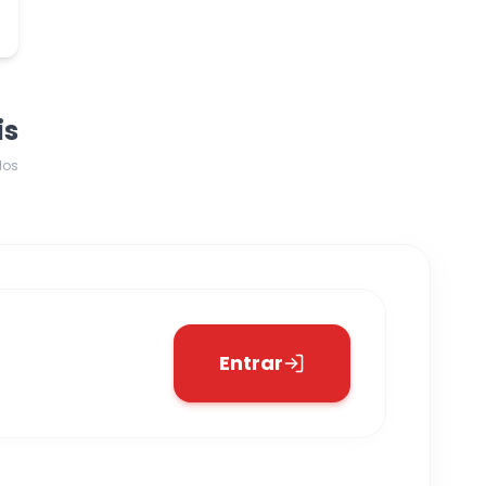
is
dos
Entrar