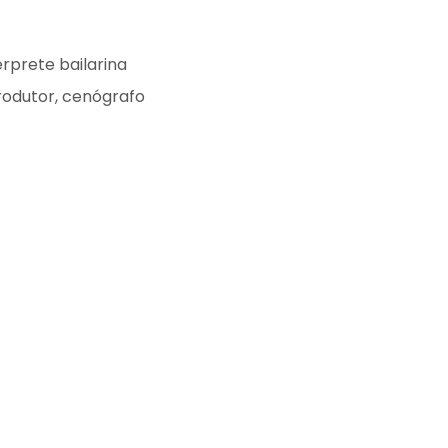
erprete bailarina
produtor, cenógrafo