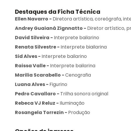
Destaques da Ficha Técnica
Ellen Navarro
-
Diretora artística, coreógrafa, int
Andrey Guaianá Zignnatto
-
Diretor artístico, 
David Silveira
-
Interprete bailarino
Renata Silvestre
-
Interprete biailarina
Sid Alves
-
Interprete bailarino
Raissa Valle
-
Interprete bailarina
Marilia Scarabello
-
Cenografia
Luana Alves
-
Figurino
Pedro Cavallaro
-
Trilha sonora original
Rebeca VJ Reluz
-
Iluminação
Rosangela Torrezin
-
Produção