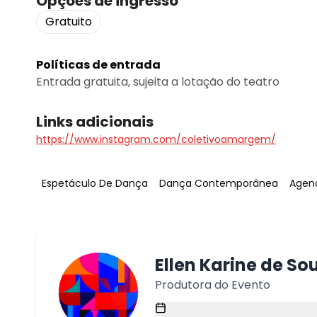
Opções de ingresso
Gratuito
Políticas de entrada
Entrada gratuita, sujeita a lotação do teatro
Links adicionais
https://www.instagram.com/coletivoamargem/
Tag
:
Tag
:
Tag
:
Espetáculo De Dança
Dança Contemporânea
Agend
Ellen Karine de So
Produtora do Evento