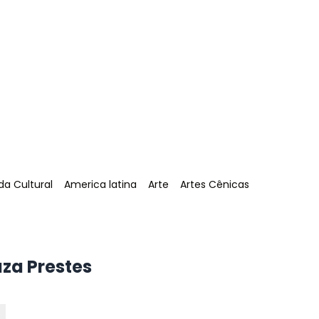
Tag
:
Tag
:
Tag
:
a Cultural
America latina
Arte
Artes Cênicas
uza Prestes