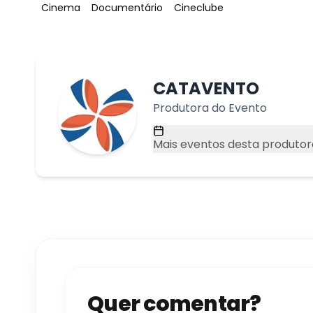
Tag
:
Tag
:
Tag
:
Cinema
Documentário
Cineclube
CATAVENTO
Produtora do Evento
Mais eventos desta produtor
Quer comentar?