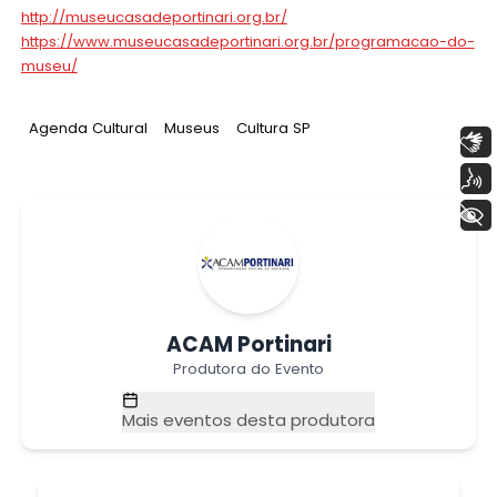
http://museucasadeportinari.org.br/
https://www.museucasadeportinari.org.br/programacao-do-
museu/
Tag
:
Tag
:
Tag
:
Agenda Cultural
Museus
Cultura SP
Libras
Voz
+ Acessibilidade
ACAM Portinari
Produtora do Evento
Mais eventos desta produtora