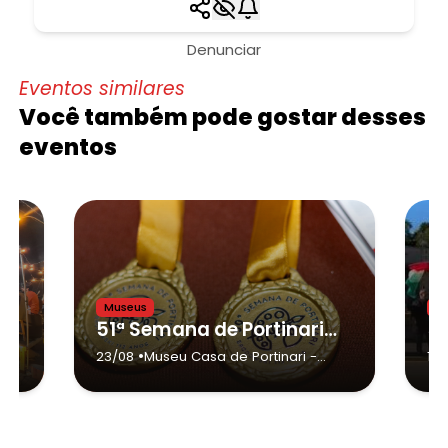
Denunciar
Eventos similares
Você também pode gostar desses
eventos
Museus
M
: Sarau Lítero-Musical
51ª Semana de Portinari: Premiações da Exposição Coletiva e Concursos
•
23/08
Museu Casa de Portinari
-
15/
Brodowski