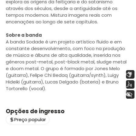
explora as origens da feitiçaria e do satanismo
através dos séculos, desde a antiguidade até os
tempos modernos. Mistura imagens reais com
encenações ao longo de sete capítulos.
Sobre a banda
A banda Sodade é um projeto artístico fluido e em
constante desenvolvimento, com foco na produção
de música e álbuns de alta qualidade, inserida nos
gêneros post-metal, post-black metal, sludge metal
e doom metal. O grupo é formado por Jones Melo
Libras
(guitarra), Felipe Chi Bedaq (guitarra/synth), Luigy
Hideiki (guitarra), Lucas Delgado (bateria) e Bruno
Voz
Tortorello (vocal).
+ Acessibilidade
Opções de ingresso
Preço popular