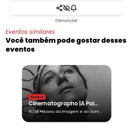
Denunciar
Eventos similares
Você também pode gostar desses
eventos
Museus
Cinematographo |A Paixão de Joana D´Arc
•
16/08
Museu da Imagem e do Som
(MIS) - São Paulo
- São Paulo