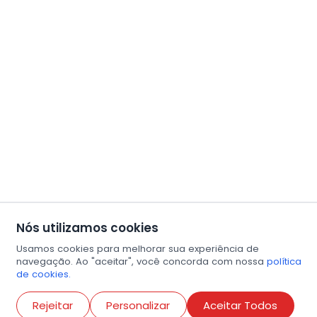
Nós utilizamos cookies
Usamos cookies para melhorar sua experiência de
navegação. Ao "aceitar", você concorda com nossa
política
de cookies.
Abri
Rejeitar
Personalizar
Aceitar Todos