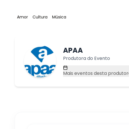
Tag
:
Tag
:
Tag
:
Amor
Cultura
Música
APAA
Produtora do Evento
Mais eventos desta produtor