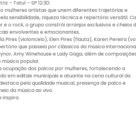
z – Tatuí – SP 12:30:
 mulheres artistas que unem diferentes trajetórias e
 sensibilidade, riqueza técnica e repertório versátil. 
 e o rock, o grupo constrói arranjos exclusivos e cheios 
cais envolventes e emocionantes.
 Pires (violoncelo), Elen Pires (flauta), Karen Pereira (vo
pertório que passeia por clássicos da música internaciona
 Gaynor, Amy Winehouse e Lady Gaga, além de composiçõe
 música popular.
 a ocupação dos palcos por mulheres, fortalecendo a
ado em editais municipais e atuante na cena cultural da
 destaca pela qualidade musical, presença de palco e
eio da música ao vivo.
 inspira.