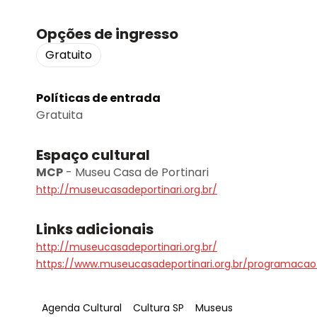
Opções de ingresso
Gratuito
Políticas de entrada
Gratuita
Espaço cultural
MCP
-
Museu Casa de Portinari
http://museucasadeportinari.org.br/
Links adicionais
http://museucasadeportinari.org.br/
https://www.museucasadeportinari.org.br/programac
Tag
:
Tag
:
Tag
:
Agenda Cultural
Cultura SP
Museus