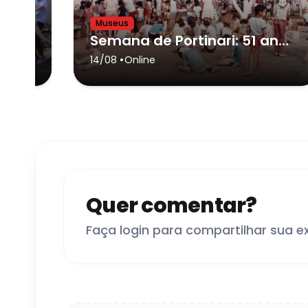
Museus
51ª Semana de Portinari: Passeio Ciclístico
Semana de Portinari: 51 anos de Memórias
•
odowski
14/08
Online
Quer comentar?
Faça login para compartilhar sua e