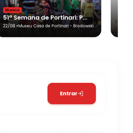
Museus
Museu
51ª Semana de Portinari: Passeio Ciclístico
•
22/08
Museu Casa de Portinari
- Brodowski
03/08
Entrar