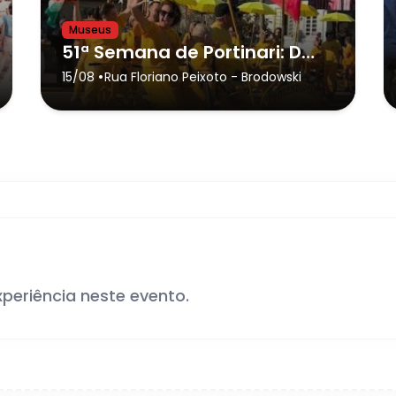
Museus
51ª Semana de Portinari: Desfile “Brodowski, Entre Cores e Memórias”
•
15/08
Rua Floriano Peixoto
- Brodowski
xperiência neste evento.