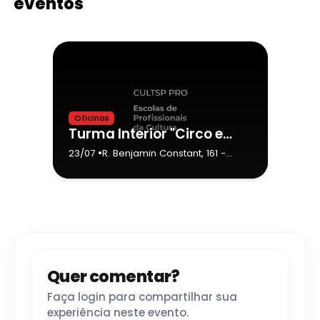
eventos
Oficinas
Turma Interior "Circo em foco: História, prática e criação"
•
23/07
R. Benjamin Constant, 161
-
Botucatu
Quer comentar?
Faça login para compartilhar sua
experiência neste evento.