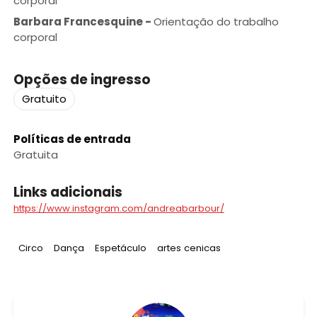
corporal
Barbara Francesquine
-
Orientação do trabalho
corporal
Opções de ingresso
Gratuito
Políticas de entrada
Gratuita
Links adicionais
https://www.instagram.com/andreabarbour/
Tag
:
Tag
:
Tag
:
Tag
:
Circo
Dança
Espetáculo
artes cenicas