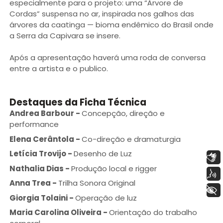
especialmente para o projeto: uma “Árvore de
Cordas” suspensa no ar, inspirada nos galhos das
árvores da caatinga — bioma endêmico do Brasil onde
a Serra da Capivara se insere.
Após a apresentação haverá uma roda de conversa
entre a artista e o publico.
Destaques da Ficha Técnica
Andrea Barbour
-
Concepção, direção e
performance
Elena Cerântola
-
Co-direção e dramaturgia
Letícia Trovijo
-
Desenho de Luz
Libras
Nathalia Dias
-
Produção local e rigger
Voz
Anna Trea
-
Trilha Sonora Original
+ Acessibilidade
Giorgia Tolaini
-
Operação de luz
Maria Carolina Oliveira
-
Orientação do trabalho