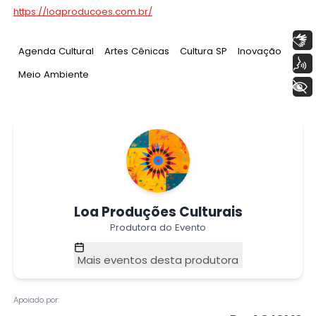
https://loaproducoes.com.br/
Libras
Tag
:
Tag
:
Tag
:
Tag
:
Agenda Cultural
Artes Cênicas
Cultura SP
Inovação
Voz
Tag
:
Meio Ambiente
+ Acessibilidade
Loa Produções Culturais
Produtora do Evento
Mais eventos desta produtora
Apoiado por: