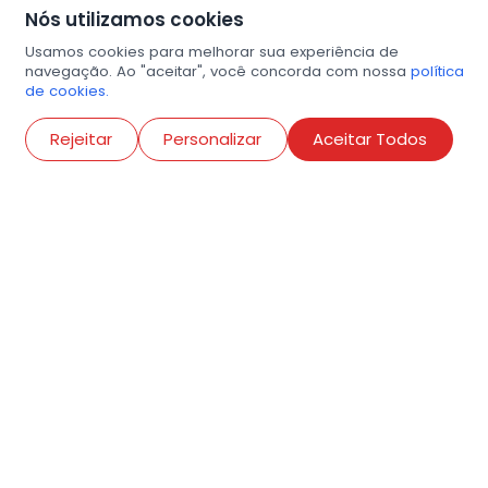
Nós utilizamos cookies
Usamos cookies para melhorar sua experiência de
navegação. Ao "aceitar", você concorda com nossa
política
de cookies.
Abri
Rejeitar
Personalizar
Aceitar Todos
R. Conselheiro Ramalho, 538
Bela Vista, São Paulo
contato@amigosdaarte.org.br
+55 (11) 3882-8080