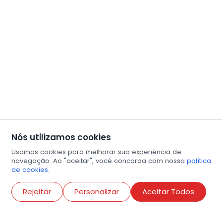
Nós utilizamos cookies
Usamos cookies para melhorar sua experiência de
navegação. Ao "aceitar", você concorda com nossa
política
de cookies.
Abri
Rejeitar
Personalizar
Aceitar Todos