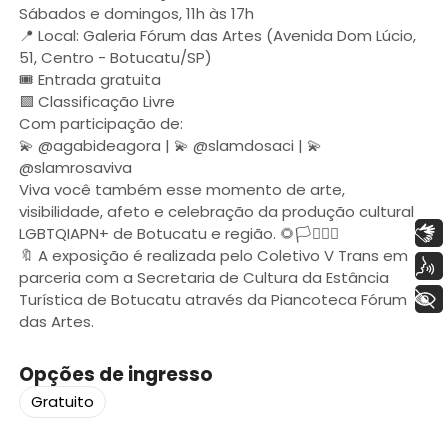
Sábados e domingos, 11h às 17h
📍 Local: Galeria Fórum das Artes (Avenida Dom Lúcio,
51, Centro - Botucatu/SP)
🎟️ Entrada gratuita
🟩 Classificação Livre
Com participação de:
💫 @agabideagora | 💫 @slamdosaci | 💫
@slamrosaviva
Viva você também esse momento de arte,
visibilidade, afeto e celebração da produção cultural
Libras
LGBTQIAPN+ de Botucatu e região. 🌻🏳️‍⚧️🏳️‍🌈
🔖 A exposição é realizada pelo Coletivo V Trans em
Voz
parceria com a Secretaria de Cultura da Estância
+ Acessibilidade
Turística de Botucatu através da Piancoteca Fórum
das Artes.
Opções de ingresso
Gratuito