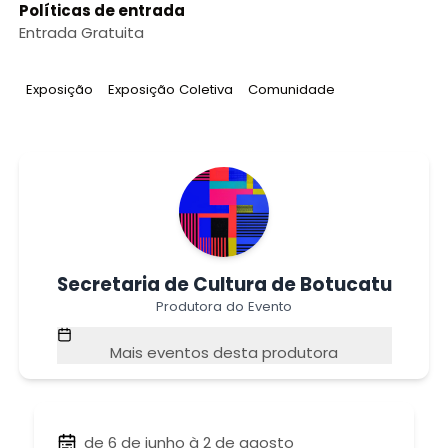
Políticas de entrada
Entrada Gratuita
Tag
:
Tag
:
Tag
:
Exposição
Exposição Coletiva
Comunidade
Secretaria de Cultura de Botucatu
Produtora do Evento
Mais eventos desta produtora
de 6 de junho à 2 de agosto