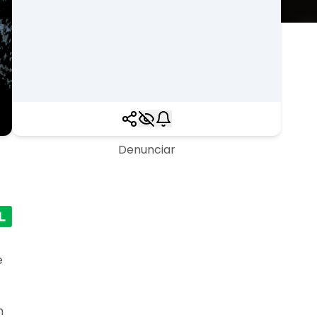
Denunciar
e
m