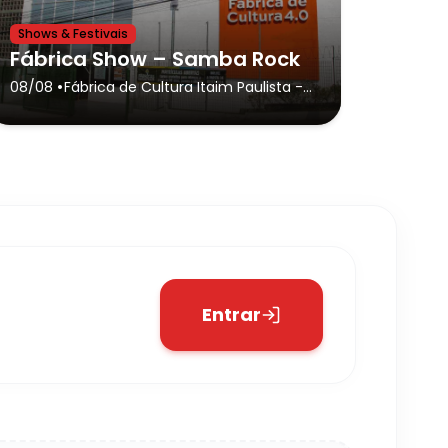
Shows & Festivais
Fábrica Show – Samba Rock
•
08/08
Fábrica de Cultura Itaim Paulista
-
São Paulo
Entrar