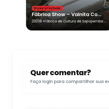
Shows & Festivais
Fábrica Show – Valnita Convida
•
23/08
Fábrica de Cultura de Sapopemba
-
São Paulo
Quer comentar?
Faça login para compartilhar sua e