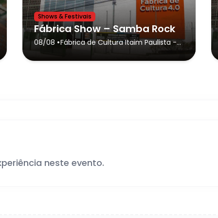
Shows & Festivais
Fábrica Show – Samba Rock
•
08/08
Fábrica de Cultura Itaim Paulista
-
São Paulo
xperiência neste evento.