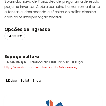
Swanilda, noiva de Franz, decide pregar uma divertida
peça no inventor. A obra combina humor, romantismo
e fantasia, destacando a técnica do ballet clássico
com forte interpretação teatral.
Opções de ingresso
Gratuito
Espaço cultural
FC CURUÇA
-
Fábrica de Cultura Vila Curuçá
http://www.fabricadecultura.org.br/vilacuruca/
Tag
:
Tag
:
Tag
:
Música
Ballet
Show