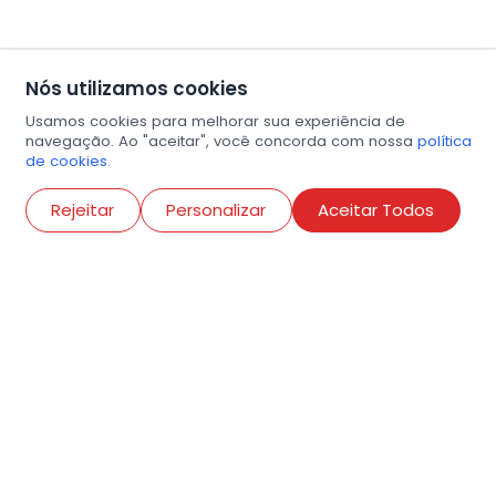
Nós utilizamos cookies
Usamos cookies para melhorar sua experiência de
navegação. Ao "aceitar", você concorda com nossa
política
de cookies.
Abri
Rejeitar
Personalizar
Aceitar Todos
R. Conselheiro Ramalho, 538
Bela Vista, São Paulo
contato@amigosdaarte.org.br