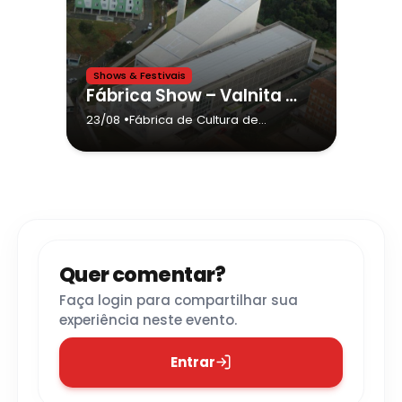
Shows & Festivais
Fábrica Show – Valnita Convida
•
23/08
Fábrica de Cultura de
Sapopemba
- São Paulo
Quer comentar?
Faça login para compartilhar sua
experiência neste evento.
Entrar