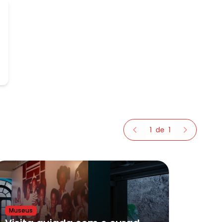
1
de
1
Museus