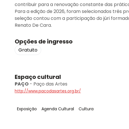
contribuir para a renovação constante das práti
Para a edição de 2026, foram selecionados três pr
seleção contou com a participação do júri formado 
Renato De Cara.
Opções de ingresso
Gratuito
Espaço cultural
PAÇO
-
Paço das Artes
http://www.pacodasartes.org.br/
Tag
:
Tag
:
Tag
:
Exposição
Agenda Cultural
Cultura