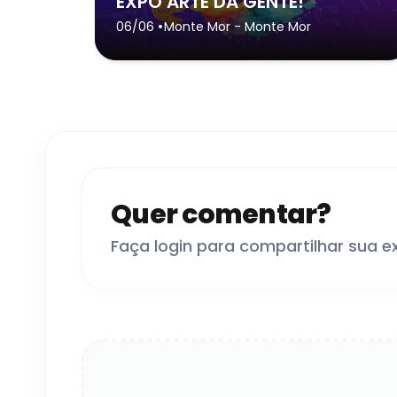
EXPO ARTE DA GENTE!
•
06/06
Monte Mor
- Monte Mor
Quer comentar?
Faça login para compartilhar sua e