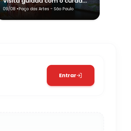
Visita guiada com o curador Rodrigo Lopes + lançamento do catálogo Temporada de Projetos 2026
•
09/08
Paço das Artes
- São Paulo
Entrar