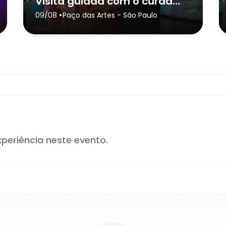
Visita guiada com o curador Rodrigo Lopes + lançamento do catálogo Temporada de Projetos 2026
•
09/08
Paço das Artes
- São Paulo
xperiência neste evento.