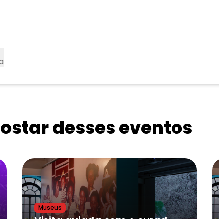
a
star desses eventos
Museus