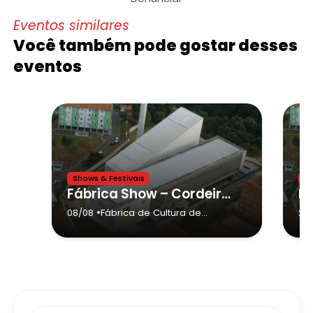
Eventos similares
Você também pode gostar desses
eventos
Shows & Festivais
Sh
Fábrica Show – Cordeiros do Samba
•
08/08
Fábrica de Cultura de
23
Sapopemba
- São Paulo