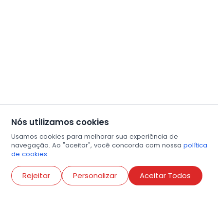
Nós utilizamos cookies
Usamos cookies para melhorar sua experiência de
navegação. Ao "aceitar", você concorda com nossa
política
de cookies.
Abri
Rejeitar
Personalizar
Aceitar Todos