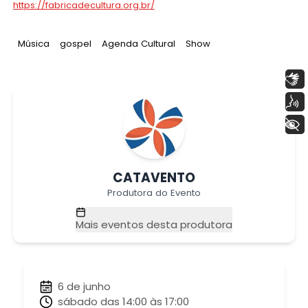
https://fabricadecultura.org.br/
Tag
:
Tag
:
Tag
:
Tag
:
Música
gospel
Agenda Cultural
Show
Libras
Voz
+ Acessibilidade
CATAVENTO
Produtora do Evento
Mais eventos desta produtora
6 de junho
sábado das 14:00 às 17:00