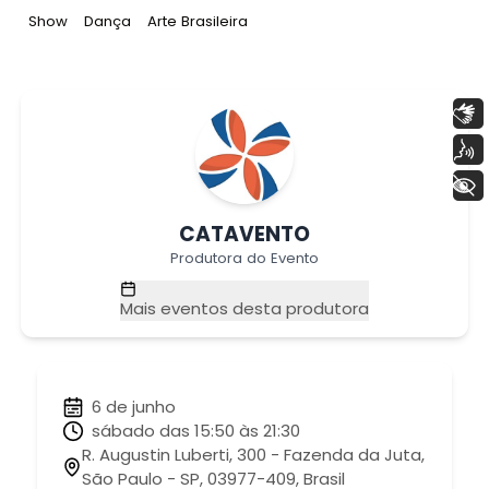
Tag
:
Tag
:
Tag
:
Show
Dança
Arte Brasileira
Libras
Voz
+ Acessibilidade
CATAVENTO
Produtora do Evento
Mais eventos desta produtora
6 de junho
sábado das 15:50 às 21:30
R. Augustin Luberti, 300 - Fazenda da Juta,
São Paulo - SP, 03977-409, Brasil