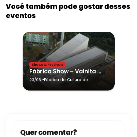
Você também pode gostar desses
eventos
Shows & Festivais
Fábrica Show – Valnita Convida
•
23/08
Fábrica de Cultura de
Sapopemba
- São Paulo
Quer comentar?